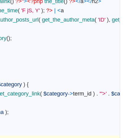
link
(
)
?>
"
>
<?php
the_title
(
)
?>
<
/
a
>
<
/
h2
>
he_time
(
'F jS, Y'
)
;
?>
|
<
a
uthor_posts_url
(
get_the_author_meta
(
'ID'
)
,
get_the_a
ory
(
)
;
$category
)
{
et_category_link
(
$category
->
term_id
)
.
'">'
.
$category
ma
)
;