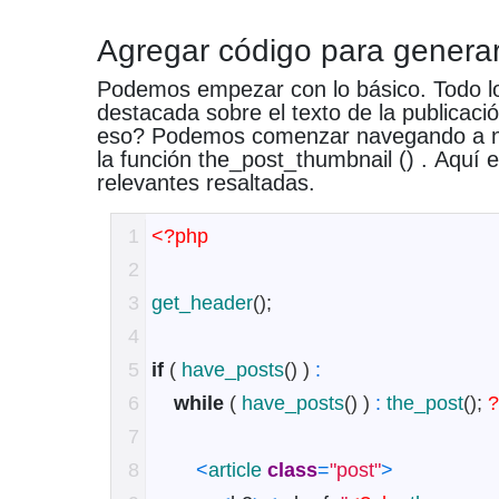
Agregar código para genera
Podemos empezar con lo básico.
Todo l
destacada sobre el texto de la publicaci
eso?
Podemos comenzar navegando a nue
la función
the_post_thumbnail ()
.
Aquí e
relevantes resaltadas.
1
<?php
2
3
get_header
(
)
;
4
5
if
(
have_posts
(
)
)
:
6
while
(
have_posts
(
)
)
:
the_post
(
)
;
7
8
<
article 
class
=
"post"
>