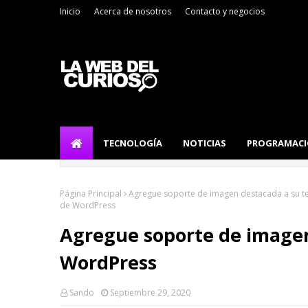
Inicio
Acerca de nosotros
Contacto y negocios
TECNOLOGÍA
NOTICIAS
PROGRAMAC
Página Principal
Agregue soporte de imagen destacada a su 
de WordPress
Agregue soporte de image
WordPress
Sando
Septiembre 29, 2020