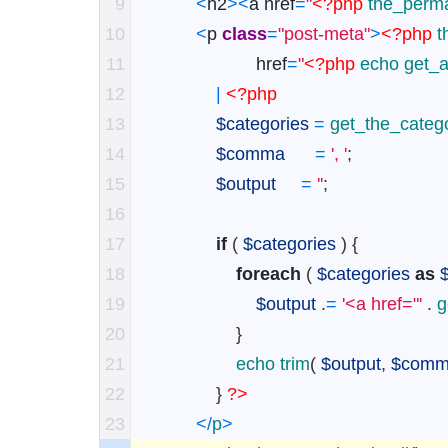
9
<
h2
>
<
a
href
=
"
<?php
the_perma
10
<
p
class
=
"post-meta"
>
<?php
t
11
href
=
"
<?php
echo
get_a
12
|
<?php
13
$categories
=
get_the_categ
14
$comma
=
', '
;
15
$output
=
''
;
16
17
if
(
$categories
)
{
18
foreach
(
$categories
as
19
$output
.
=
'<a href="'
.
g
20
}
21
echo
trim
(
$output
,
$com
22
}
?>
23
<
/
p
>