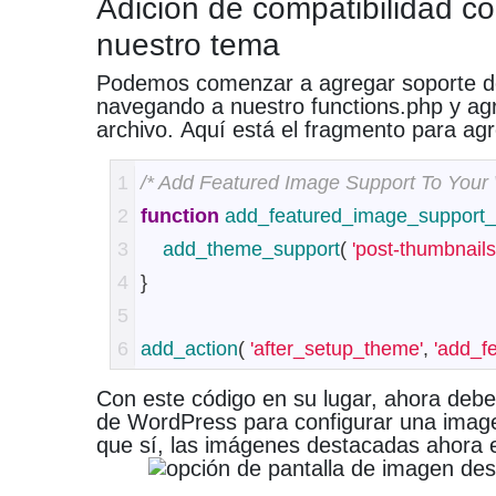
Adición de compatibilidad 
nuestro tema
Podemos comenzar a agregar soporte d
navegando a nuestro functions.php y agr
archivo.
Aquí está el fragmento para agr
1
/* Add Featured Image Support To You
2
function
add_featured_image_support
3
add_theme_support
(
'post-thumbnails
4
}
5
6
add_action
(
'after_setup_theme'
,
'add_f
Con este código en su lugar, ahora debe
de WordPress para configurar una ima
que sí, las imágenes destacadas ahora e