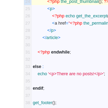
24
<?php
the_post_thumbnail
(
)
;
?
25
<
p
>
26
<?php
echo
get_the_excerpt
27
<
a
href
=
"
<?php
the_permali
28
<
/
p
>
29
<
/
article
>
30
31
<?php
endwhile
;
32
33
else
:
34
echo
'<p>There are no posts!</p>'
;
35
36
endif
;
37
38
get_footer
(
)
;