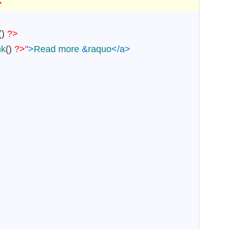
>
(
)
?>
nk
(
)
?>
"
>
Read
more
&
raquo
<
/
a
>