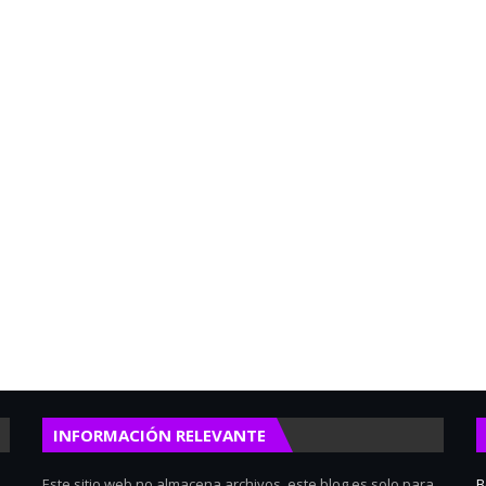
INFORMACIÓN RELEVANTE
Este sitio web no almacena archivos, este blog es solo para
B