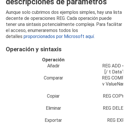
descripciones de parámetros
Aunque solo cubrimos dos ejemplos simples, hay una lista
decente de operaciones REG.
Cada operación puede
tener una sintaxis potencialmente compleja.
Para facilitar
el acceso, enumeraremos todos los
detalles
proporcionados por Microsoft
aquí.
Operación y sintaxis
Operación
Añadir
REG ADD <Ke
[/ t DataType
Comparar
REG COMPAR
v ValueName
Copiar
REG COPY <K
Eliminar
REG DELETE 
Exportar
REG EXPOR