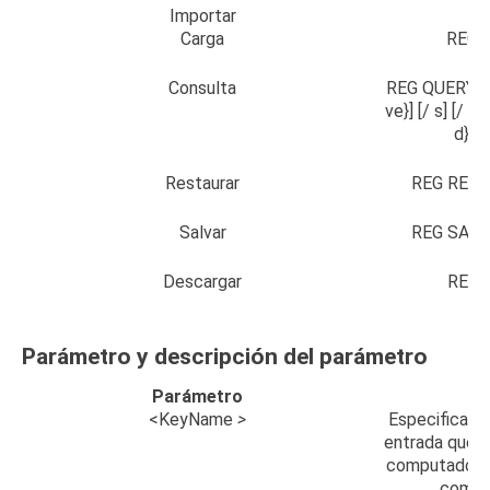
Importar
R
Carga
REG 
Consulta
REG QUERY <
ve}] [/ s] [/ s
d}] [
Restaurar
REG REST
Salvar
REG SAVE 
Descargar
REG 
Parámetro y descripción del parámetro
Parámetro
<KeyName
>
Especifica la
entrada que s
computadora 
comput