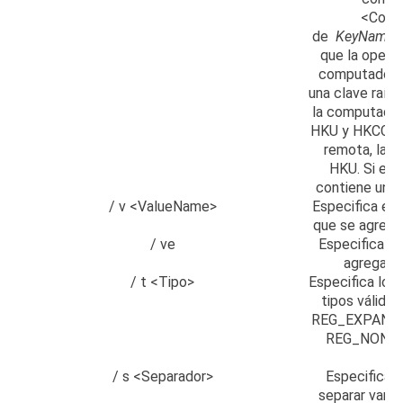
<Comp
de
KeyName
que la opera
computadora 
una clave raíz 
la computador
HKU y HKCC.
S
remota, las 
HKU.
Si el 
contiene un es
/ v <ValueName>
Especifica el 
que se agregar
/ ve
Especifica qu
agrega al 
/ t <Tipo>
Especifica los 
tipos válid
REG_EXPAND_
REG_NONE
/ s <Separador>
Especifica e
separar varia