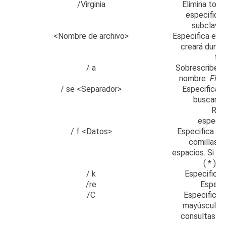
/Virginia
Elimina toda
especifica
subclave 
<Nombre de archivo>
Especifica el n
creará duran
ten
/ a
Sobrescribe cu
nombre
Fil
/ se <Separador>
Especifica e
buscar en
REG
especif
/ f <Datos>
Especifica lo
comillas d
espacios.
Si no
(
*
) c
/ k
Especifica 
/re
Especif
/C
Especifica q
mayúsculas 
consultas no