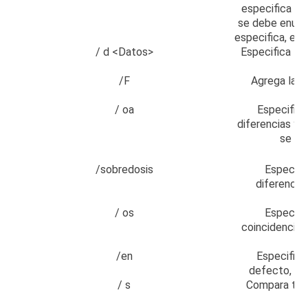
especifica e
se debe enume
especifica, el
/ d <Datos>
Especifica los
/F
Agrega la en
/ oa
Especifica
diferencias y 
se en
/sobredosis
Especifi
diferencia
/ os
Especifi
coincidencias
/en
Especifica
defecto, sol
/ s
Compara toda