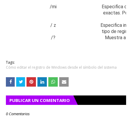
/mi
Especifica que
exactas.
Por 
/ z
Especifica incl
tipo de regist
/?
Muestra ayu
s
Tags:
Cómo editar el registro de Windows desde el símbolo del sistema
PUBLICAR UN COMENTARIO
0 Comentarios