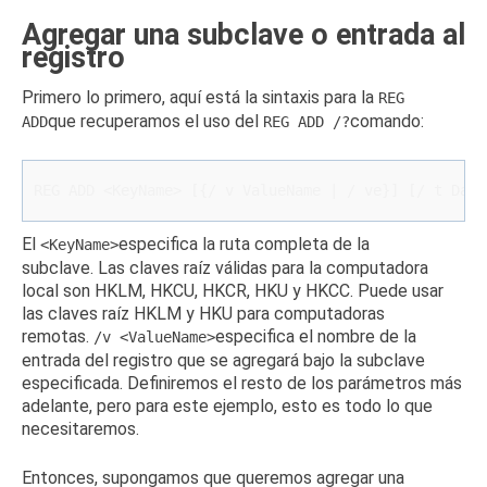
Agregar una subclave o entrada al
registro
Primero lo primero, aquí está la sintaxis para la
REG
que recuperamos el uso del
comando:
ADD
REG ADD /?
REG ADD <KeyName> [{/ v ValueName | 
/ ve}] [/ t Data
El
especifica la ruta completa de la
<KeyName>
subclave.
Las claves raíz válidas para la computadora
local son HKLM, HKCU, HKCR, HKU y HKCC.
Puede usar
las claves raíz HKLM y HKU para computadoras
remotas.
especifica el nombre de la
/v <ValueName>
entrada del registro que se agregará bajo la subclave
especificada.
Definiremos el resto de los parámetros más
adelante, pero para este ejemplo, esto es todo lo que
necesitaremos.
Entonces, supongamos que queremos agregar una