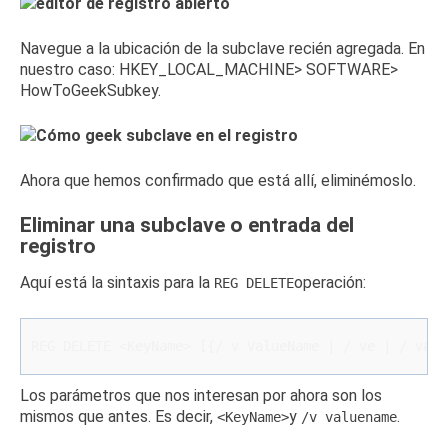
Navegue a la ubicación de la subclave recién agregada.
En
nuestro caso: HKEY_LOCAL_MACHINE> SOFTWARE>
HowToGeekSubkey.
Ahora que hemos confirmado que está allí, eliminémoslo.
Eliminar una subclave o entrada del
registro
Aquí está la sintaxis para la
operación:
REG DELETE
REG DELETE <KeyName> [{/ v ValueName | 
/ ve | 
/ va}]
Los parámetros que nos interesan por ahora son los
mismos que antes.
Es decir,
y
.
<KeyName>
/v valuename