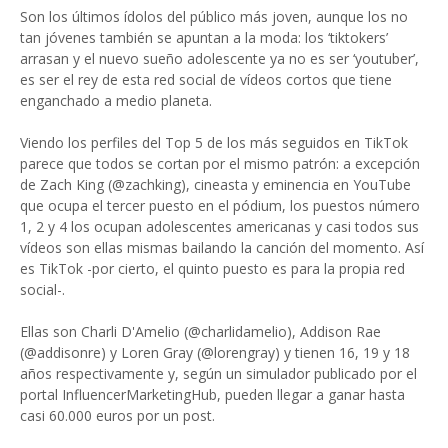
Son los últimos ídolos del público más joven, aunque los no
tan jóvenes también se apuntan a la moda: los ‘tiktokers’
arrasan y el nuevo sueño adolescente ya no es ser ‘youtuber’,
es ser el rey de esta red social de vídeos cortos que tiene
enganchado a medio planeta.
Viendo los perfiles del Top 5 de los más seguidos en TikTok
parece que todos se cortan por el mismo patrón: a excepción
de Zach King (@zachking), cineasta y eminencia en YouTube
que ocupa el tercer puesto en el pódium, los puestos número
1, 2 y 4 los ocupan adolescentes americanas y casi todos sus
vídeos son ellas mismas bailando la canción del momento. Así
es TikTok -por cierto, el quinto puesto es para la propia red
social-.
Ellas son Charli D'Amelio (@charlidamelio), Addison Rae
(@addisonre) y Loren Gray (@lorengray) y tienen 16, 19 y 18
años respectivamente y, según un simulador publicado por el
portal InfluencerMarketingHub, pueden llegar a ganar hasta
casi 60.000 euros por un post.