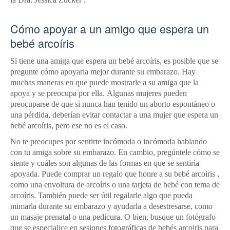
Cómo apoyar a un amigo que espera un
bebé arcoíris
Si tiene una amiga que espera un bebé arcoíris, es posible que se
pregunte cómo apoyarla mejor durante su embarazo.
Hay
muchas maneras en que puede mostrarle a su amiga que la
apoya y se preocupa por ella.
Algunas mujeres pueden
preocuparse de que si nunca han tenido un aborto espontáneo o
una pérdida, deberían evitar contactar a una mujer que espera un
bebé arcoíris, pero ese no es el caso.
No te preocupes por sentirte incómoda o incómoda hablando
con tu amiga sobre su embarazo.
En cambio, pregúntele cómo se
siente y cuáles son algunas de las formas en que se sentiría
apoyada.
Puede comprar un regalo que honre a su
bebé arcoiris
,
como una envoltura de arcoíris o una tarjeta de bebé con tema de
arcoíris.
También puede ser útil regalarle algo que pueda
mimarla durante su embarazo y ayudarla a desestresarse, como
un masaje prenatal o una pedicura.
O bien, busque un fotógrafo
que se especialice en sesiones fotográficas de bebés arcoiris para