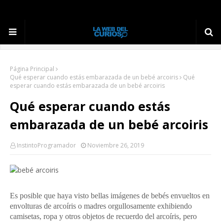
Página Principal
Qué esperar cuando estás embarazada de un bebé arcoiris
Qué
esperar cuando estás embarazada de un bebé arcoiris
Qué esperar cuando estás
embarazada de un bebé arcoiris
InstintoProgramador
Noviembre 26, 2019
Es posible que haya visto bellas imágenes de bebés envueltos en
envolturas de arcoíris o madres orgullosamente exhibiendo
camisetas, ropa y otros objetos de recuerdo del arcoíris, pero