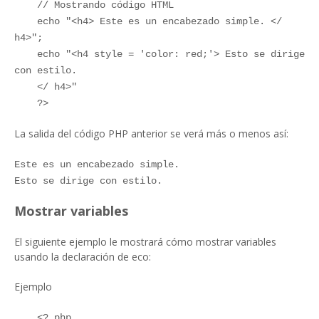
// Mostrando código HTML
echo "<h4> Este es un encabezado simple. </
h4>";
echo "<h4 style = 'color: red;'> Esto se dirige
con estilo.
</ h4>"
?>
La salida del código PHP anterior se verá más o menos así:
Este es un encabezado simple.
Esto se dirige con estilo.
Mostrar variables
El siguiente ejemplo le mostrará cómo mostrar variables
usando la declaración de eco:
Ejemplo
<? php