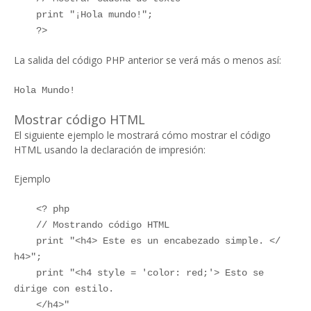
print "¡Hola mundo!";
?>
La salida del código PHP anterior se verá más o menos así:
Hola Mundo!
Mostrar código HTML
El siguiente ejemplo le mostrará cómo mostrar el código
HTML usando la declaración de impresión:
Ejemplo
<? php
// Mostrando código HTML
print "<h4> Este es un encabezado simple. </
h4>";
print "<h4 style = 'color: red;'> Esto se
dirige con estilo.
</h4>"