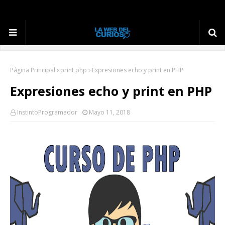
Página Principal
print php
Expresiones echo y print en PHP
Expresiones echo y print en PHP
InstintoProgramador
Mayo 11, 2018