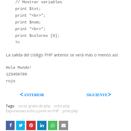
// Mostrar variables
print $txt;
print "<br>";
print $num;
print "<br>";
print $colores [0];
?>
La salida del código PHP anterior se verá más o menos así:
Hola Mundo!
123456789
rojo
<
>
ANTERIOR
SIGUIENTE
Tags:
curso gratis de php
echo php
Expresiones echo y print en PHP
print php