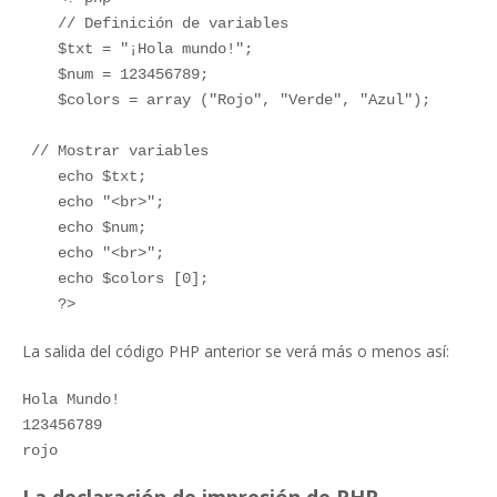
// Definición de variables
$txt = "¡Hola mundo!";
$num = 123456789;
$colors = array ("Rojo", "Verde", "Azul");
// Mostrar variables
echo $txt;
echo "<br>";
echo $num;
echo "<br>";
echo $colors [0];
?>
La salida del código PHP anterior se verá más o menos así:
Hola Mundo!
123456789
rojo