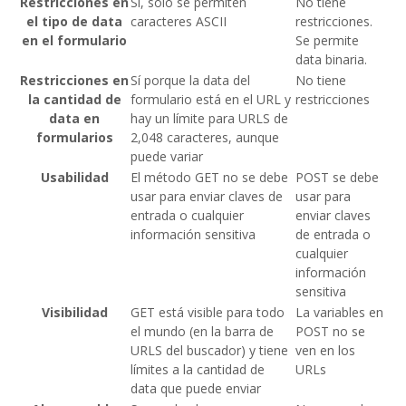
Restricciones en
Sí, sólo se permiten
No tiene
el tipo de data
caracteres ASCII
restricciones.
en el formulario
Se permite
data binaria.
Restricciones en
Sí porque la data del
No tiene
la cantidad de
formulario está en el URL y
restricciones
data en
hay un límite para URLS de
formularios
2,048 caracteres, aunque
puede variar
Usabilidad
El método GET no se debe
POST se debe
usar para enviar claves de
usar para
entrada o cualquier
enviar claves
información sensitiva
de entrada o
cualquier
información
sensitiva
Visibilidad
GET está visible para todo
La variables en
el mundo (en la barra de
POST no se
URLS del buscador) y tiene
ven en los
límites a la cantidad de
URLs
data que puede enviar