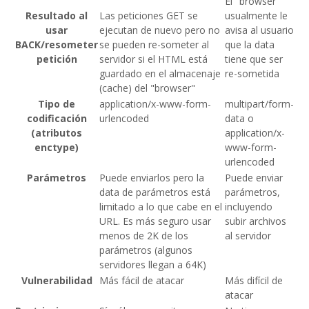
El "browser"
Resultado al
Las peticiones GET se
usualmente le
usar
ejecutan de nuevo pero no
avisa al usuario
BACK/resometer
se pueden re-someter al
que la data
petición
servidor si el HTML está
tiene que ser
guardado en el almacenaje
re-sometida
(cache) del "browser"
Tipo de
application/x-www-form-
multipart/form-
codificación
urlencoded
data o
(atributos
application/x-
enctype)
www-form-
urlencoded
Parámetros
Puede enviarlos pero la
Puede enviar
data de parámetros está
parámetros,
limitado a lo que cabe en el
incluyendo
URL. Es más seguro usar
subir archivos
menos de 2K de los
al servidor
parámetros (algunos
servidores llegan a 64K)
Vulnerabilidad
Más fácil de atacar
Más difícil de
atacar