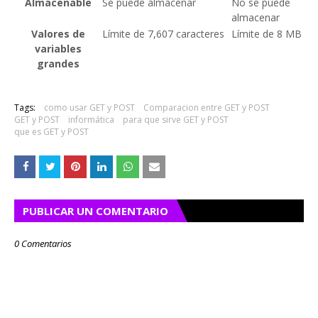
Almacenable
Se puede almacenar
No se puede
almacenar
Valores de
Límite de 7,607 caracteres
Límite de 8 MB
variables
grandes
Tags:
como usar GET y POST
Comparacion entre GET y POST
GET y POST
informática
para que sirve GET y POST
que es GET y POST
PUBLICAR UN COMENTARIO
0 Comentarios